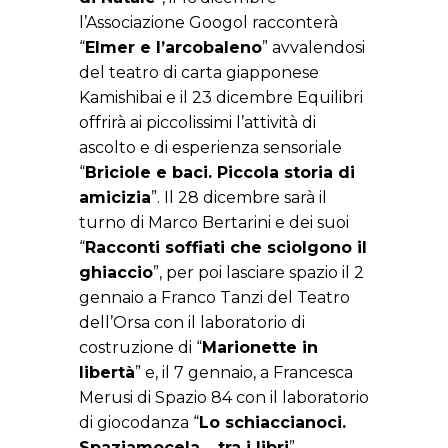
l’Associazione Googol racconterà
“
Elmer e l’arcobaleno
” avvalendosi
del teatro di carta giapponese
Kamishibai e il 23 dicembre Equilibri
offrirà ai piccolissimi l’attività di
ascolto e di esperienza sensoriale
“
Briciole e baci. Piccola storia di
amicizia
”. Il 28 dicembre sarà il
turno di Marco Bertarini e dei suoi
“
Racconti soffiati che sciolgono il
ghiaccio
”, per poi lasciare spazio il 2
gennaio a Franco Tanzi del Teatro
dell’Orsa con il laboratorio di
costruzione di “
Marionette in
libertà
” e, il 7 gennaio, a Francesca
Merusi di Spazio 84 con il laboratorio
di giocodanza “
Lo schiaccianoci.
Spaziamocela… tra i libri
”.