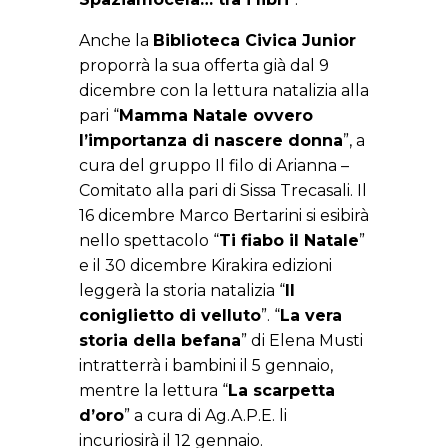
Anche la
Biblioteca Civica Junior
proporrà la sua offerta già dal 9
dicembre con la lettura natalizia alla
pari “
Mamma Natale ovvero
l’importanza di nascere donna
”, a
cura del gruppo Il filo di Arianna –
Comitato alla pari di Sissa Trecasali. Il
16 dicembre Marco Bertarini si esibirà
nello spettacolo “
Ti fiabo il Natale
”
e il 30 dicembre Kirakira edizioni
leggerà la storia natalizia “
Il
coniglietto di velluto
”. “
La vera
storia della befana
” di Elena Musti
intratterrà i bambini il 5 gennaio,
mentre la lettura “
La scarpetta
d’oro
” a cura di Ag.A.P.E. li
incuriosirà il 12 gennaio.