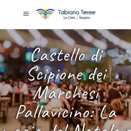
Castello di
Scipione dei
Marchesi
Pallavicino: La
magia del Natale e