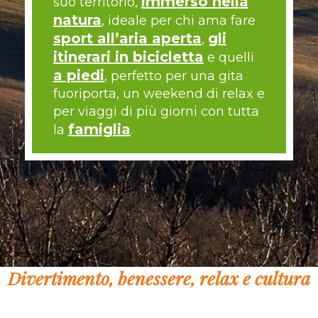
immerso nella
suo territorio,
natura
, ideale per chi ama fare
sport all’aria aperta
gli
,
itinerari in bicicletta
e quelli
a piedi
, perfetto per una gita
fuoriporta, un weekend di relax e
per viaggi di più giorni con tutta
famiglia
la
.
Divertimento, benessere, relax e cultura