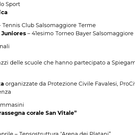
lo Sport
ica
 – Tennis Club Salsomaggiore Terme
 Juniores
– 41esimo Torneo Bayer Salsomaggiore
nali
azzi delle scuole che hanno partecipato a Spiegam
za
organizzate da Protezione Civile Favalesi, ProCi
enza
Tommasini
rassegna corale San Vitale”
rile – Tensostruttura “Arena dei Platani”