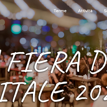
Terme
Attività
S
 FIERA D
ITALE 20