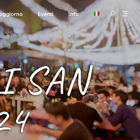
oggiorno
Eventi
Info
I SAN
24