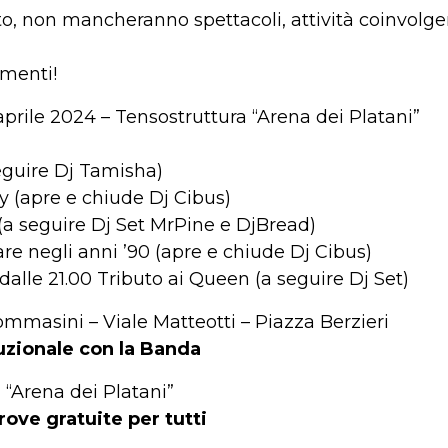
to, non mancheranno spettacoli, attività coinvolge
amenti!
rile 2024 – Tensostruttura “Arena dei Platani”
seguire Dj Tamisha)
oy (apre e chiude Dj Cibus)
i (a seguire Dj Set MrPine e DjBread)
nare negli anni ’90 (apre e chiude Dj Cibus)
dalle 21.00 Tributo ai Queen (a seguire Dj Set)
Tommasini – Viale Matteotti – Piazza Berzieri
uzionale con la Banda
 “Arena dei Platani”
rove gratuite per tutti