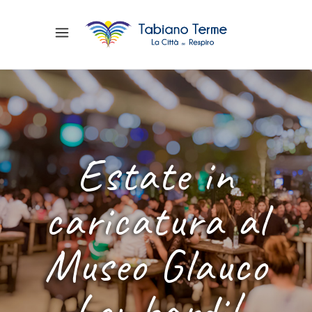
Estate in
caricatura al
Museo Glauco
Lombardi!