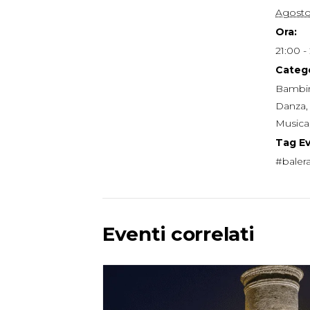
Agosto
Ora:
21:00 -
Catego
Bambin
Danza
Musica
Tag E
#baler
Eventi correlati