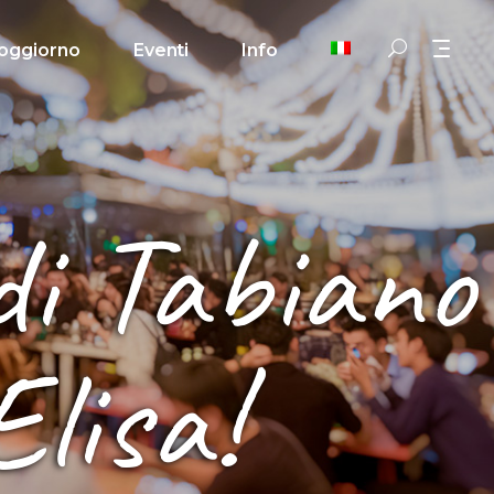
oggiorno
Eventi
Info
 di Tabiano
Elisa!