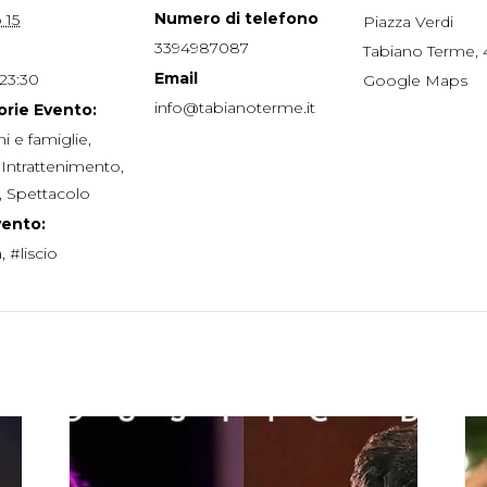
Numero di telefono
 15
Piazza Verdi
3394987087
Tabiano Terme
,
Email
 23:30
Google Maps
info@tabianoterme.it
rie Evento:
i e famiglie
,
,
Intrattenimento
,
,
Spettacolo
vento:
a
,
#liscio