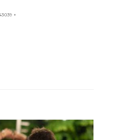
43039
+