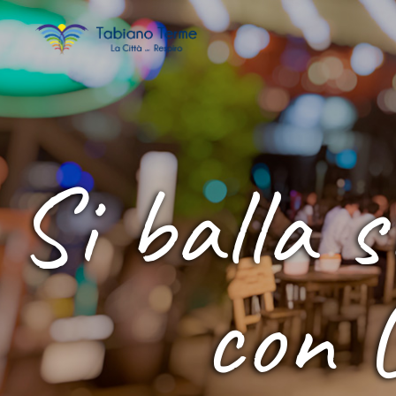
Si balla s
con G