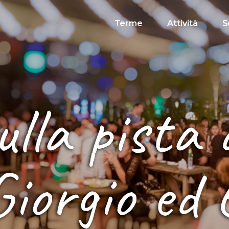
Terme
Attività
S
ulla pista
iorgio ed 