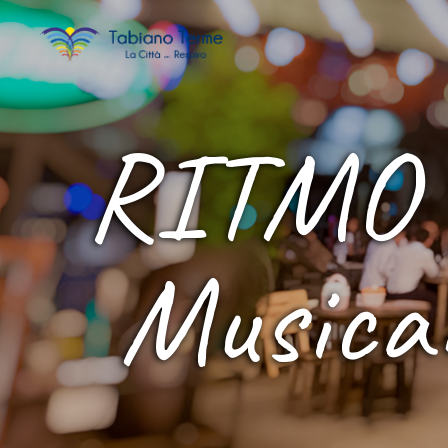
RITMO 
Musican