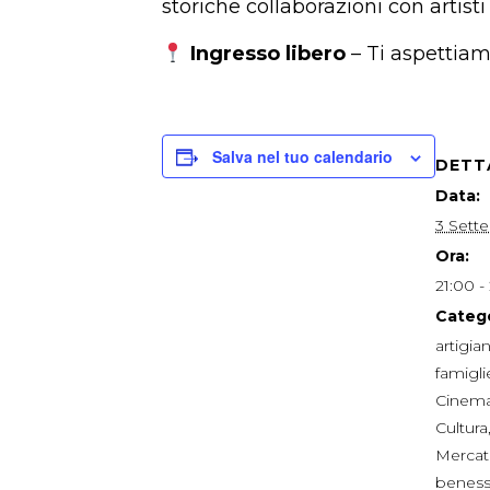
storiche collaborazioni con artis
Ingresso libero
– Ti aspettia
Salva nel tuo calendario
DETT
Data:
3 Sett
Ora:
21:00 -
Catego
artigia
famigli
Cinem
Cultura
Mercat
beness