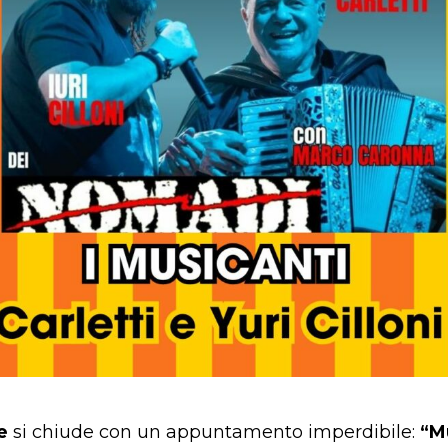
e
si chiude con un appuntamento imperdibile:
“M