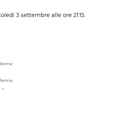
oledì 3 settembre alle ore 21:15.
 Terme
 Terme
,
a
+