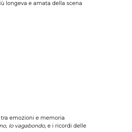
più longeva e amata della scena
io tra emozioni e memoria
emo
,
Io vagabondo
, e i ricordi delle