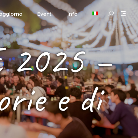
oggiorno
Eventi
Info
 2025 –
rie e di