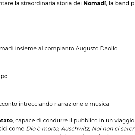
tare la straordinaria storia dei
Nomadi
, la band 
omadi insieme al compianto Augusto Daolio
ppo
racconto intrecciando narrazione e musica
ntato
, capace di condurre il pubblico in un viagg
assici come
Dio è morto
,
Auschwitz
,
Noi non ci sar