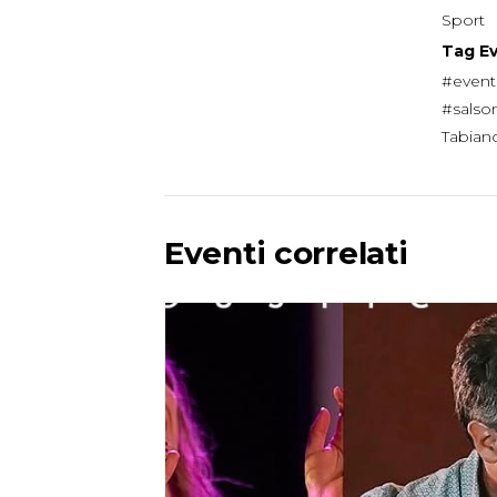
Sport
Tag E
#event
#salso
Tabian
Eventi correlati