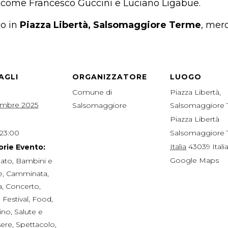
ti come Francesco Guccini e Luciano Ligabue.
mo in
Piazza Libertà, Salsomaggiore Terme
, merc
AGLI
ORGANIZZATORE
LUOGO
Comune di
Piazza Libertà,
embre 2025
Salsomaggiore
Salsomaggiore
Piazza Libertà
 23:00
Salsomaggiore
Italia
43039
Itali
rie Evento:
Google Maps
nato
,
Bambini e
e
,
Camminata
,
a
,
Concerto
,
,
Festival
,
Food
,
ino
,
Salute e
ere
,
Spettacolo
,