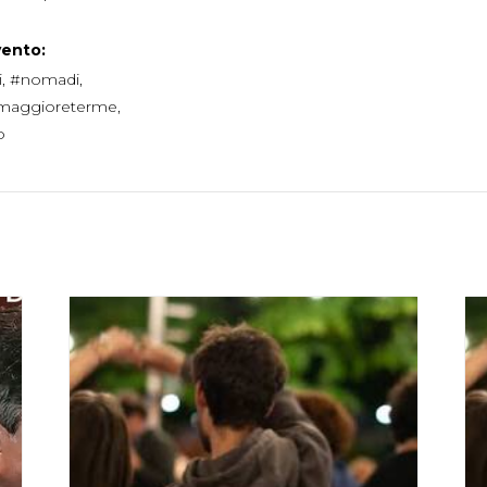
vento:
i
,
#nomadi
,
maggioreterme
,
o