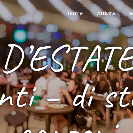
Terme
Attività
S
D’ESTATE
ti – di sto
canzoni