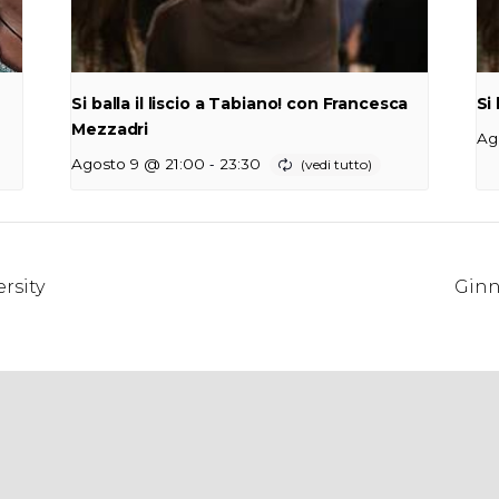
Si balla il liscio a Tabiano! con Francesca
Si
Mezzadri
Ag
-
Agosto 9 @ 21:00
23:30
rsity
Ginn