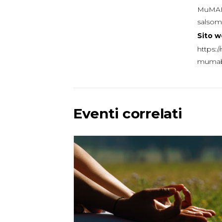
MuMA
salsom
Sito w
https://
muma
Eventi correlati