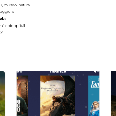
B
,
museo
,
natura
,
aggiore
eb:
millepioppi.it/il-
b/