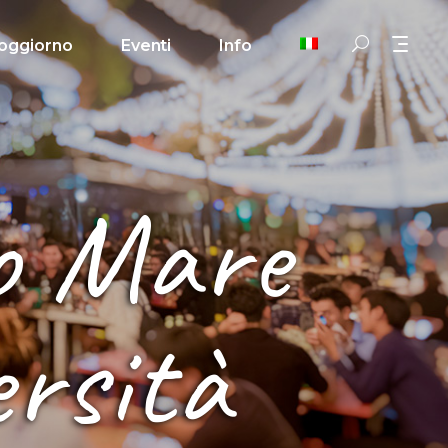
oggiorno
Eventi
Info
o Mare
ersità