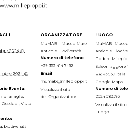
 www.millepioppi.it
AGLI
ORGANIZZATORE
LUOGO
MuMAB – Museo Mare
MuMAB- Museo
obre 2024 @
Antico e Biodiversità
Antico e Biodive
Numero di telefono
Podere Millepio
+39 353 414 7452
Salsomaggiore
embre 2024 @
Email
PR
43039
Italia
mumab@millepioppi.it
Google Maps
rie Evento:
Numero di tel
Visualizza il sito
i e famiglie
,
0524 583595
dell'Organizzatore
,
Outdoor
,
Visita
Visualizza il sito 
a
Luogo
vento:
a
,
biodiversità
,