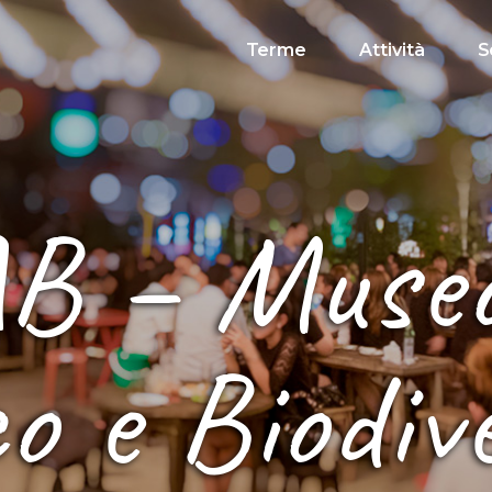
Terme
Attività
S
 – Muse
o e Biodiv