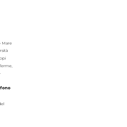
 Mare
rsità
ppi
 Terme
,
+
efono
del