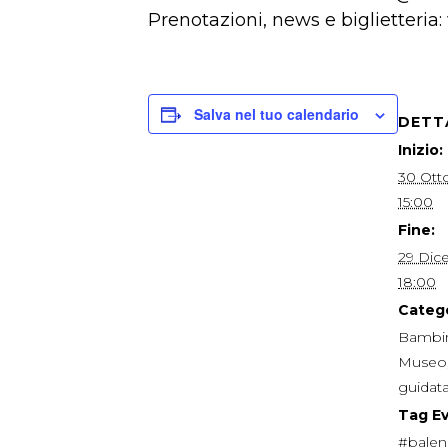
Prenotazioni, news e biglietteria:
Salva nel tuo calendario
DETT
Inizio:
30 Ott
15:00
Fine:
29 Dic
18:00
Catego
Bambin
Museo
guidat
Tag E
#balen