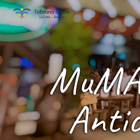
MuMAB
Antic