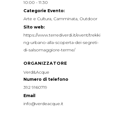
10:00 - 11:30
Categorie Evento:
Arte e Cultura
,
Camminata
,
Outdoor
Sito web:
https://www.terrediverdi.it/event/trekki
ng-urbano-alla-scoperta-dei-segreti-
di-salsomaggiore-terme/
ORGANIZZATORE
Verd&Acque
Numero di telefono
392 9160719
Email
info@verdeacque.it