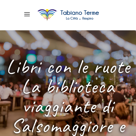
Libri con le ruote
La biblioteca
viaggiante di
Salsomaggiore e