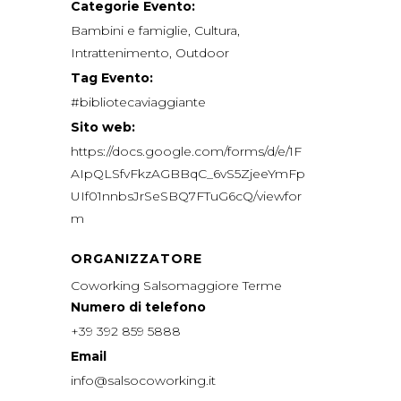
Categorie Evento:
Bambini e famiglie
,
Cultura
,
Intrattenimento
,
Outdoor
Tag Evento:
#bibliotecaviaggiante
Sito web:
https://docs.google.com/forms/d/e/1F
AIpQLSfvFkzAGBBqC_6vS5ZjeeYmFp
UIf01nnbsJrSeSBQ7FTuG6cQ/viewfor
m
ORGANIZZATORE
Coworking Salsomaggiore Terme
Numero di telefono
+39 392 859 5888
Email
info@salsocoworking.it