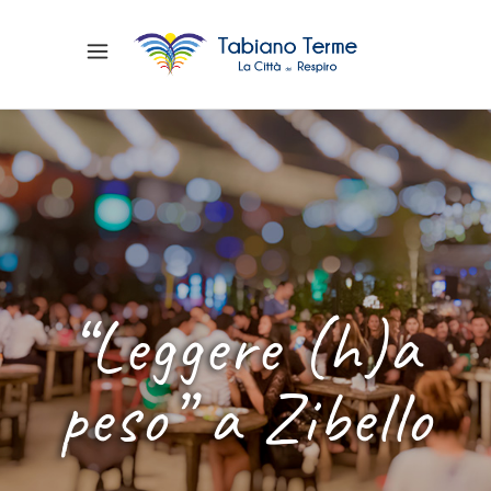
“Leggere (h)a
peso” a Zibello