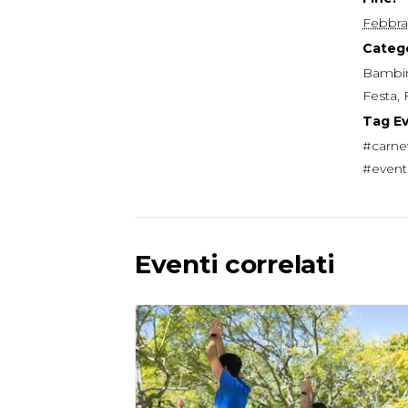
Febbra
Catego
Bambin
Festa
,
Tag E
#carne
#event
Eventi correlati