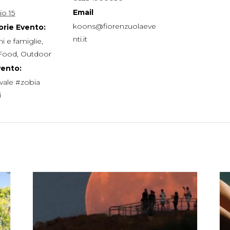
Email
io 15
koons@fiorenzuolaeve
rie Evento:
nti.it
i e famiglie
,
Food
,
Outdoor
vento:
vale #zobia
i