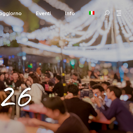
oggiorno
Eventi
Info
026