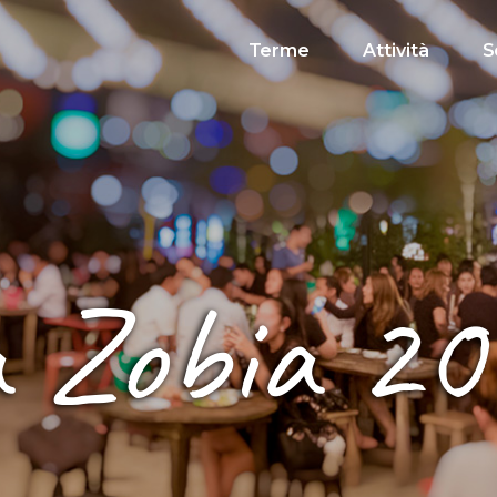
Terme
Attività
S
 Zobia 2