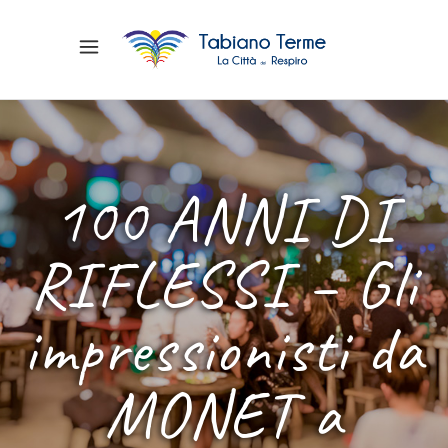
100 ANNI DI
RIFLESSI – Gli
impressionisti da
MONET a