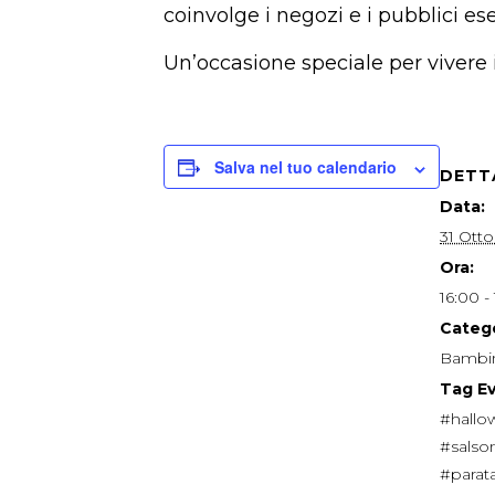
coinvolge i negozi e i pubblici ese
Un’occasione speciale per vivere
Salva nel tuo calendario
DETT
Data:
31 Ott
Ora:
16:00 -
Catego
Bambin
Tag E
#hallo
#salso
#parat