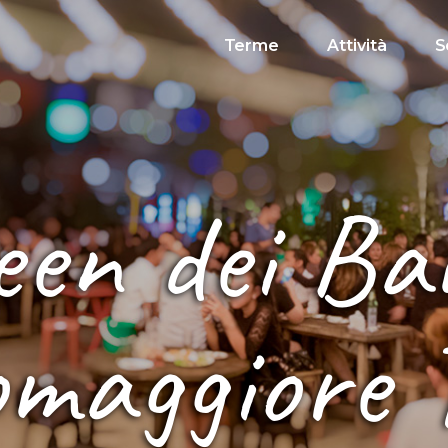
Terme
Attività
S
een dei Ba
omaggiore 