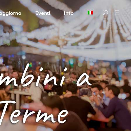
oggiorno
Eventi
Info
mbini a
Terme