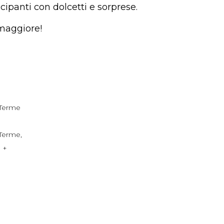
ecipanti con dolcetti e sorprese.
omaggiore!
 Terme
 Terme
,
a
+