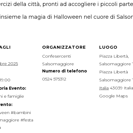
rcizi della città, pronti ad accogliere i piccoli part
 insieme la magia di Halloween nel cuore di Sals
AGLI
ORGANIZZATORE
LUOGO
Confesercenti
Piazza Libertà,
obre 2025
Salsomaggiore
Salsomaggiore
Numero di telefono
Piazza Libertà
0524 575312
 19:00
Salsomaggiore
Italia
43039
Itali
ria Evento:
Google Maps
i e famiglie
vento:
ween #bambini
maggiore #festa
a