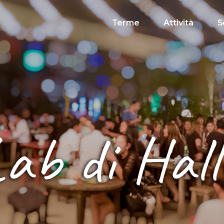
Terme
Attività
S
ab di Hal