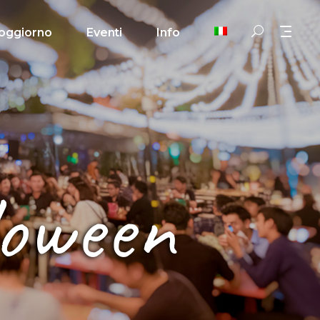
oggiorno
Eventi
Info
loween