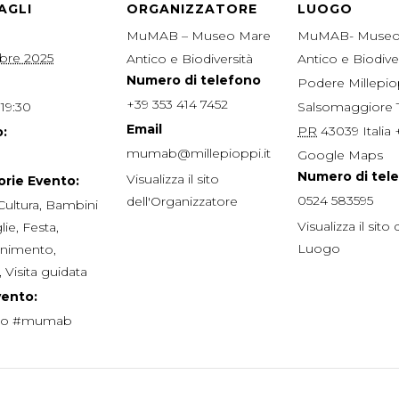
AGLI
ORGANIZZATORE
LUOGO
MuMAB – Museo Mare
MuMAB- Museo
obre 2025
Antico e Biodiversità
Antico e Biodive
Numero di telefono
Podere Millepio
+39 353 414 7452
 19:30
Salsomaggiore
Email
PR
43039
Italia
:
mumab@millepioppi.it
Google Maps
Numero di tel
Visualizza il sito
rie Evento:
0524 583595
dell'Organizzatore
Cultura
,
Bambini
Visualizza il sito 
lie
,
Festa
,
Luogo
tenimento
,
,
Visita guidata
vento:
eo #mumab