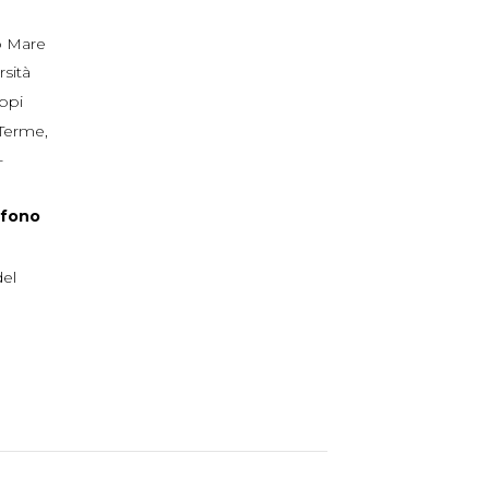
 Mare
rsità
ppi
 Terme
,
+
efono
del