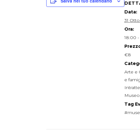
Salva nel tuo calendario
DETT
Data:
31 Ott
Ora:
18:00 -
Prezzo
€8
Catego
Arte e 
e famig
Intrat
Museo
Tag E
#mus