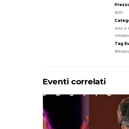
Prezzo
€50
Catego
Arte e 
Intrat
Tag E
#festiv
Eventi correlati