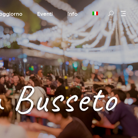
oggiorno
Eventi
Info
a Busseto