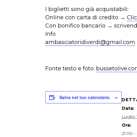
I biglietti sono già acquistabili:
Online con carta di credito →
Cli
Con bonifico bancario → scrivend
Info
ambasciatoridiverdi@gmail.com
Fonte testo e foto:
bussetolive.c
Salva nel tuo calendario
DETT
Data:
Luglio 
Ora:
21:00 -