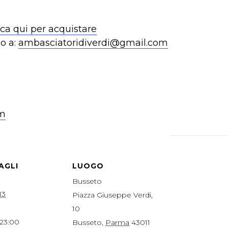
cca qui per acquistare
o a:
ambasciatoridiverdi@gmail.com
om
AGLI
LUOGO
Busseto
13
Piazza Giuseppe Verdi,
10
 23:00
Busseto
,
Parma
43011