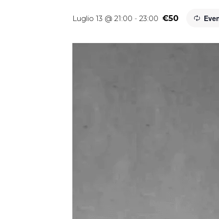
Even
Luglio 13 @ 21:00
-
23:00
€50