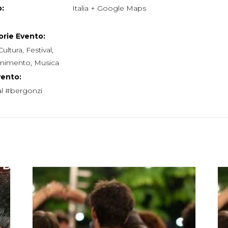
:
Italia
+ Google Maps
rie Evento:
Cultura
,
Festival
,
tenimento
,
Musica
vento:
al #bergonzi