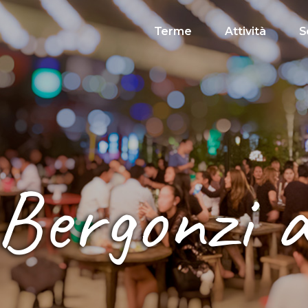
Terme
Attività
S
 Bergonzi 