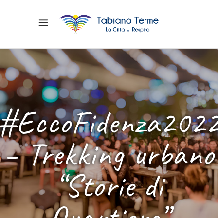
#EccoFidenza202
– Trekking urbano
“Storie di
Quartiere”