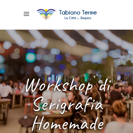
Workshop di
Serigrafia
Homemade