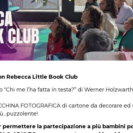
con Rebecca Little Book Club
to “Chi me l’ha fatta in testa?” di Werner Holzwart
HINA FOTOGRAFICA di cartone da decorare ed uti
più…puzzolente!
r permettere la partecipazione a più bambini po