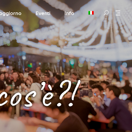
oggiorno
Eventi
Info
os’è?!