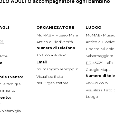
 SOLO ADULTO accompagnatore ogni bambino
AGLI
ORGANIZZATORE
LUOGO
MuMAB – Museo Mare
MuMAB- Museo
29
Antico e Biodiversità
Antico e Biodive
Numero di telefono
Podere Millepio
+39 353 414 7452
 12:30
Salsomaggiore
Email
PR
43039
Italia
:
mumab@millepioppi.it
Google Maps
Numero di tel
Visualizza il sito
rie Evento:
0524 583595
dell'Organizzatore
i e famiglie
,
Visualizza il sito 
tenimento
Luogo
vento:
i
niefamiglia