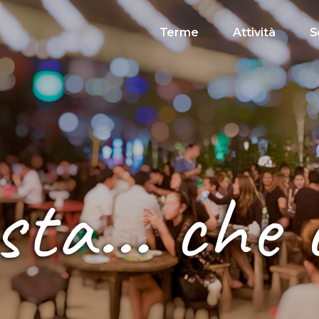
Terme
Attività
S
sta… che c