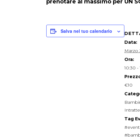
prenotare al massimo per UN
Salva nel tuo calendario
DETT
Data:
Marzo 
Ora:
10:30 -
Prezzo
€10
Catego
Bambin
Intrat
Tag E
#event
#bambi