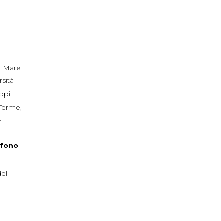
 Mare
rsità
ppi
 Terme
,
+
efono
del