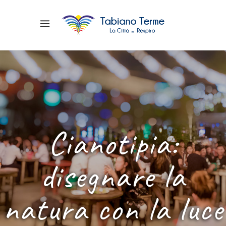
Cianotipia:
disegnare la
natura con la luce