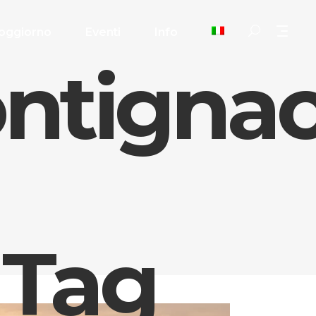
oggiorno
Eventi
Info
ontigna
 Tag