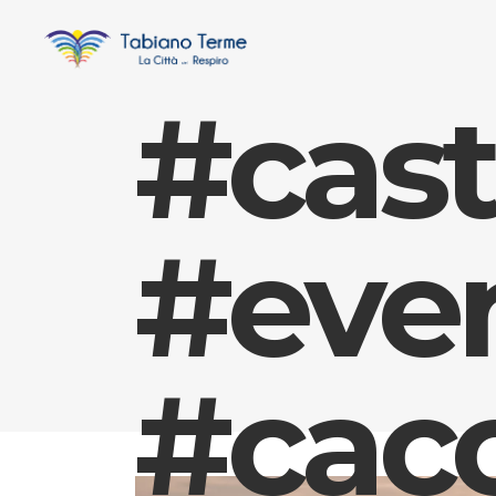
#cast
#even
#cacc