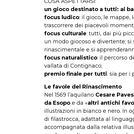
COSA ASPETTARSI:
un gioco destinato a tutti: ai b
focus ludico
: il gioco, le mappe,
trascorrere dei piacevoli momenti
focus culturale
: tutti, dai più pi
un modo giocoso e divertente; si s
rinascimentale e si apprenderanno
focus naturalistico
: il percorso 
vallata di Contignaco;
premio finale per tutti
: sia per i
Le favole del Rinascimento
Nel 1569 l’aquilano
Cesare Paves
da Esopo
e da «
altri antichi favo
illustrazioni in bianco e nero. In
di filastrocca, adattata al ling
accompagnata dalla relativa illu