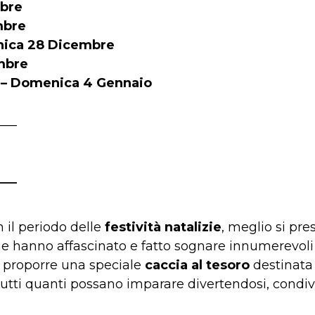
mbre
mbre
nica 28 Dicembre
mbre
 3 – Domenica 4 Gennaio
___
___
il periodo delle
festività natalizie
, meglio si pres
che hanno affascinato e fatto sognare innumerevoli 
 proporre una speciale
caccia al tesoro
destinata a
hé tutti quanti possano imparare divertendosi, con