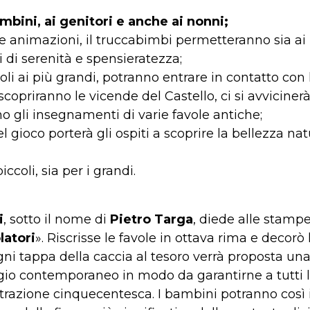
ambini, ai genitori e anche ai nonni;
 le animazioni, il truccabimbi permetteranno sia ai 
 di serenità e spensieratezza;
ccoli ai più grandi, potranno entrare in contatto con 
copriranno le vicende del Castello, ci si avviciner
 gli insegnamenti di varie favole antiche;
del gioco porterà gli ospiti a scoprire la bellezza na
 piccoli, sia per i grandi.
i
, sotto il nome di
Pietro Targa
, diede alle stamp
latori
». Riscrisse le favole in ottava rima e decorò
 ogni tappa della caccia al tesoro verrà proposta un
uaggio contemporaneo in modo da garantirne a tutti
strazione cinquecentesca. I bambini potranno così