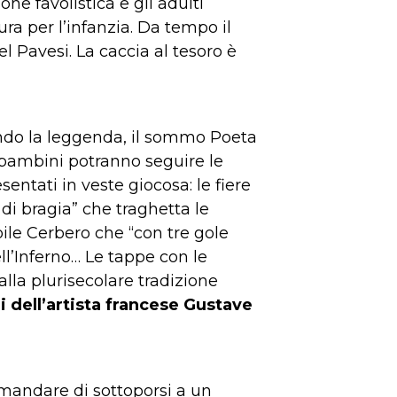
ne favolistica e gli adulti
ra per l’infanzia. Da tempo il
l Pavesi. La caccia al tesoro è
ndo la leggenda, il sommo Poeta
 i bambini potranno seguire le
sentati in veste giocosa: le fiere
 di bragia” che traghetta le
bile Cerbero che “con tre gole
ell’Inferno… Le tappe con le
lla plurisecolare tradizione
ni dell’artista francese Gustave
omandare di sottoporsi a un