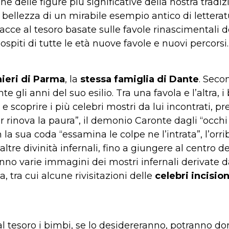
 delle figure più significative della nostra tradizio
bellezza di un mirabile esempio antico di letteratu
cce al tesoro basate sulle favole rinascimentali de
 ospiti di tutte le età nuove favole e nuovi percorsi.
ieri di Parma
, la
stessa famiglia di Dante
. Seco
e gli anni del suo esilio. Tra una favola e l’altra,
 scoprire i più celebri mostri da lui incontrati, pre
r rinova la paura”, il demonio Caronte dagli “occhi
la sua coda “essamina le colpe ne l’intrata”, l’orri
ltre divinità infernali, fino a giungere al centro d
no varie immagini dei mostri infernali derivate da
, tra cui alcune rivisitazioni delle
celebri incisio
al tesoro i bimbi, se lo desidereranno, potranno d