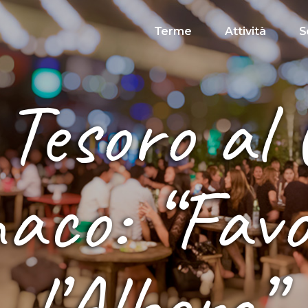
Terme
Attività
S
Tesoro al 
aco: “Favo
l’Albero”