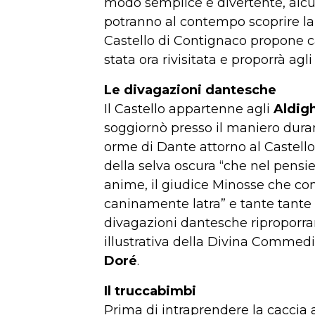
modo semplice e divertente, alcune
potranno al contempo scoprire la 
Castello di Contignaco propone ca
stata ora rivisitata e proporrà agli
Le divagazioni dantesche
Il Castello appartenne agli
Aldigh
soggiornò presso il maniero durant
orme di Dante attorno al Castello e
della selva oscura “che nel pensie
anime, il giudice Minosse che con 
caninamente latra” e tante tante a
divagazioni dantesche riproporran
illustrativa della Divina Commedia
Doré
.
Il truccabimbi
Prima di intraprendere la caccia 