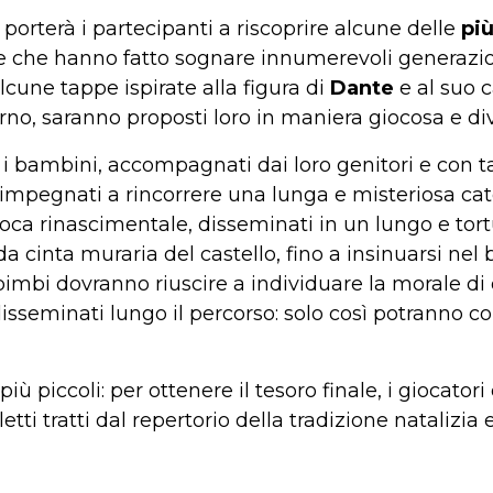
 porterà i partecipanti a riscoprire alcune delle
più
e che hanno fatto sognare innumerevoli generazioni
lcune tappe ispirate alla figura di
Dante
e al suo 
ferno, saranno proposti loro in maniera giocosa e di
, i bambini, accompagnati dai loro genitori e con t
impegnati a rincorrere una lunga e misteriosa cate
oca rinascimentale, disseminati in un lungo e tor
a cinta muraria del castello, fino a insinuarsi nel 
 bimbi dovranno riuscire a individuare la morale di 
disseminati lungo il percorso: solo così potranno c
 più piccoli: per ottenere il tesoro finale, i giocat
tti tratti dal repertorio della tradizione natalizia 