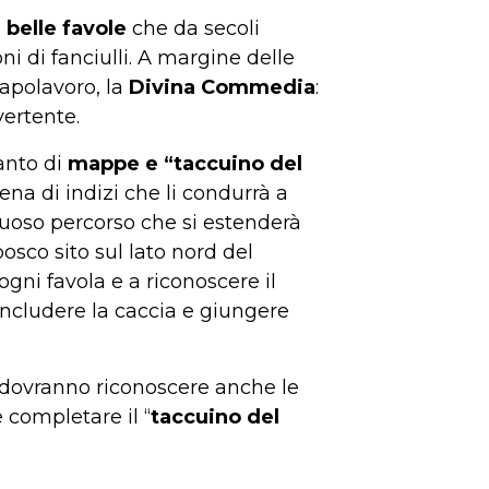
 belle favole
che da secoli
 di fanciulli. A margine delle
capolavoro, la
Divina Commedia
:
vertente.
anto di
mappe e “taccuino del
na di indizi che li condurrà a
tuoso percorso che si estenderà
bosco sito sul lato nord del
ogni favola e a riconoscere il
oncludere la caccia e giungere
ori dovranno riconoscere anche le
e completare il “
taccuino del