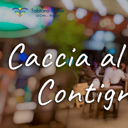
Caccia al 
Contign