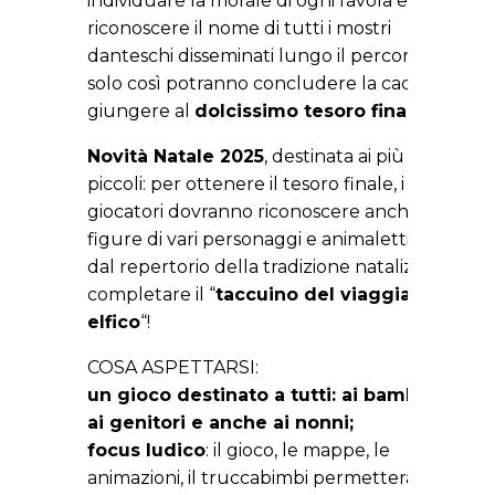
individuare la morale di ogni favola e a
riconoscere il nome di tutti i mostri
danteschi disseminati lungo il percorso:
solo così potranno concludere la caccia e
giungere al
dolcissimo tesoro finale
!
Novità Natale 2025
, destinata ai più
piccoli: per ottenere il tesoro finale, i
giocatori dovranno riconoscere anche le
figure di vari personaggi e animaletti tratti
dal repertorio della tradizione natalizia e
completare il “
taccuino del viaggiatore
elfico
“!
COSA ASPETTARSI:
un gioco destinato a tutti: ai bambini,
ai genitori e anche ai nonni;
focus ludico
: il gioco, le mappe, le
animazioni, il truccabimbi permetteranno