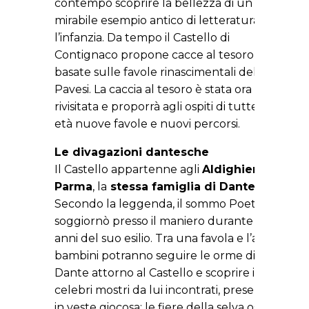
contempo scoprire la bellezza di un
mirabile esempio antico di letteratura per
l’infanzia. Da tempo il Castello di
Contignaco propone cacce al tesoro
basate sulle favole rinascimentali del
Pavesi. La caccia al tesoro è stata ora
rivisitata e proporrà agli ospiti di tutte le
età nuove favole e nuovi percorsi.
Le divagazioni dantesche
Il Castello appartenne agli
Aldighieri di
Parma
, la
stessa famiglia di Dante
.
Secondo la leggenda, il sommo Poeta
soggiornò presso il maniero durante gli
anni del suo esilio. Tra una favola e l’altra, i
bambini potranno seguire le orme di
Dante attorno al Castello e scoprire i più
celebri mostri da lui incontrati, presentati
in veste giocosa: le fiere della selva oscura