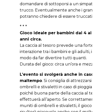
domandare di sottoporsi a un simpatico
trucco. Eventualmente anche i grandi
potranno chiedere di essere truccati.
* * *
Gioco ideale per bambini dai 4 ai 14
anni circa.
La caccia al tesoro prevede una forte
interazione tra i bambini e gli adulti, in
modo da far divertire tutti quanti.
Durata del gioco: circa un’ora e mezza.
L’evento si svolgerà anche in caso di
maltempo
. Si consiglia di attrezzarsi con
ombrelli e stivaletti in caso di pioggia,
poiché buona parte della caccia al tesoro si
effettuerà all’aperto. Se correttamente
muniti di ombrelli e stivaletti, il gioco
risulterà piacevole anche con il maltempo: