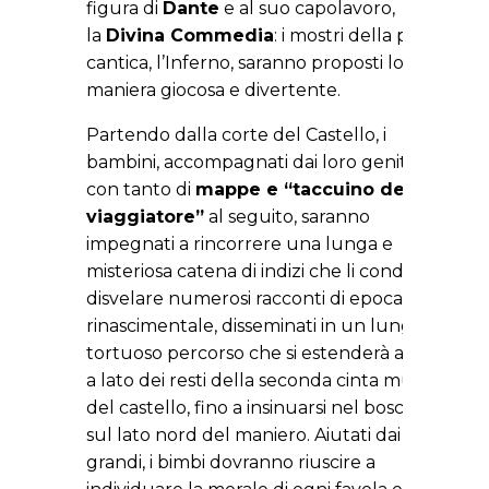
figura di
Dante
e al suo capolavoro,
la
Divina Commedia
: i mostri della prima
cantica, l’Inferno, saranno proposti loro in
maniera giocosa e divertente.
Partendo dalla corte del Castello, i
bambini, accompagnati dai loro genitori e
con tanto di
mappe e “taccuino del
viaggiatore”
al seguito, saranno
impegnati a rincorrere una lunga e
misteriosa catena di indizi che li condurrà a
disvelare numerosi racconti di epoca
rinascimentale, disseminati in un lungo e
tortuoso percorso che si estenderà anche
a lato dei resti della seconda cinta muraria
del castello, fino a insinuarsi nel bosco sito
sul lato nord del maniero. Aiutati dai più
grandi, i bimbi dovranno riuscire a