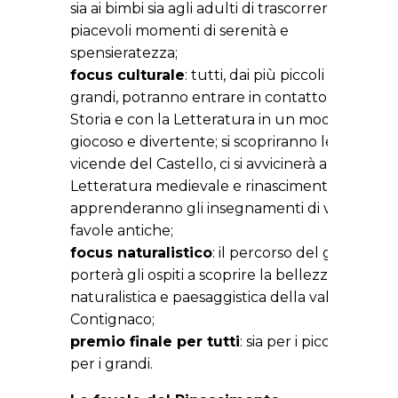
sia ai bimbi sia agli adulti di trascorrere dei
piacevoli momenti di serenità e
spensieratezza;
focus culturale
: tutti, dai più piccoli ai più
grandi, potranno entrare in contatto con la
Storia e con la Letteratura in un modo
giocoso e divertente; si scopriranno le
vicende del Castello, ci si avvicinerà alla
Letteratura medievale e rinascimentale e si
apprenderanno gli insegnamenti di varie
favole antiche;
focus naturalistico
: il percorso del gioco
porterà gli ospiti a scoprire la bellezza
naturalistica e paesaggistica della vallata di
Contignaco;
premio finale per tutti
: sia per i piccoli, sia
per i grandi.