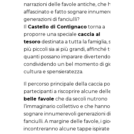
narrazioni delle favole antiche, che hanno
affascinato e fatto sognare innumerevoli
generazioni di fanciulli?
Il
Castello di Contignaco
torna a
proporre una speciale
caccia al
tesoro
destinata a tutta la famiglia, sia ai
più piccoli sia ai più grandi, affinché tutti
quanti possano imparare divertendosi,
condividendo un bel momento di gioco tra
cultura e spensieratezza.
Il percorso principale della caccia porterà i
partecipanti a riscoprire alcune delle
più
belle favole
che da secoli nutrono
l’immaginario collettivo e che hanno fatto
sognare innumerevoli generazioni di
fanciulli. A margine delle favole, i giocatori
incontreranno alcune tappe ispirate alla