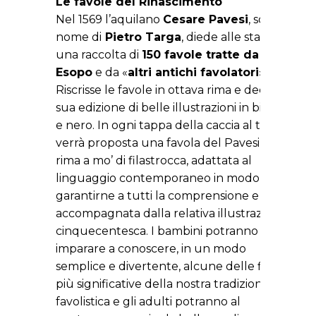
Le favole del Rinascimento
Nel 1569 l’aquilano
Cesare Pavesi
, sotto il
nome di
Pietro Targa
, diede alle stampe
una raccolta di
150 favole tratte da
Esopo
e da «
altri antichi favolatori
».
Riscrisse le favole in ottava rima e decorò la
sua edizione di belle illustrazioni in bianco
e nero. In ogni tappa della caccia al tesoro
verrà proposta una favola del Pavesi, in
rima a mo’ di filastrocca, adattata al
linguaggio contemporaneo in modo da
garantirne a tutti la comprensione e
accompagnata dalla relativa illustrazione
cinquecentesca. I bambini potranno così
imparare a conoscere, in un modo
semplice e divertente, alcune delle figure
più significative della nostra tradizione
favolistica e gli adulti potranno al