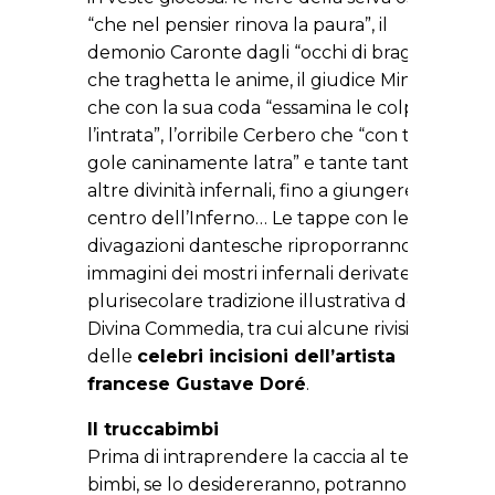
“che nel pensier rinova la paura”, il
demonio Caronte dagli “occhi di bragia”
che traghetta le anime, il giudice Minosse
che con la sua coda “essamina le colpe ne
l’intrata”, l’orribile Cerbero che “con tre
gole caninamente latra” e tante tante
altre divinità infernali, fino a giungere al
centro dell’Inferno… Le tappe con le
divagazioni dantesche riproporranno varie
immagini dei mostri infernali derivate dalla
plurisecolare tradizione illustrativa della
Divina Commedia, tra cui alcune rivisitazioni
delle
celebri incisioni dell’artista
francese Gustave Doré
.
Il truccabimbi
Prima di intraprendere la caccia al tesoro i
bimbi, se lo desidereranno, potranno