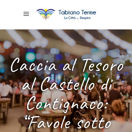
Caccia al Tesoro
al Castello di
Contignaco:
“Favole sotto