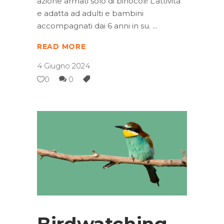
azione armati solo di binocoli! L’attività
e adatta ad adulti e bambini
accompagnati dai 6 anni in su.
READ MORE
4 Giugno 2024
0
0
Birdwatching