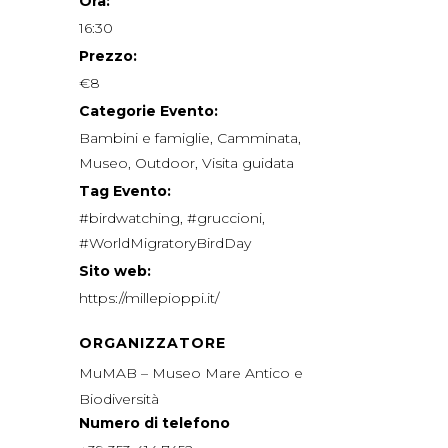
Ora:
16:30
Prezzo:
€8
Categorie Evento:
Bambini e famiglie
,
Camminata
,
Museo
,
Outdoor
,
Visita guidata
Tag Evento:
#birdwatching
,
#gruccioni
,
#WorldMigratoryBirdDay
Sito web:
https://millepioppi.it/
ORGANIZZATORE
MuMAB – Museo Mare Antico e
Biodiversità
Numero di telefono