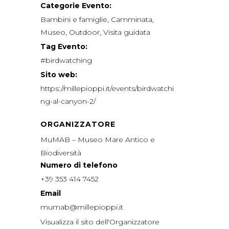
Categorie Evento:
Bambini e famiglie
,
Camminata
,
Museo
,
Outdoor
,
Visita guidata
Tag Evento:
#birdwatching
Sito web:
https://millepioppi.it/events/birdwatchi
ng-al-canyon-2/
ORGANIZZATORE
MuMAB – Museo Mare Antico e
Biodiversità
Numero di telefono
+39 353 414 7452
Email
mumab@millepioppi.it
Visualizza il sito dell'Organizzatore