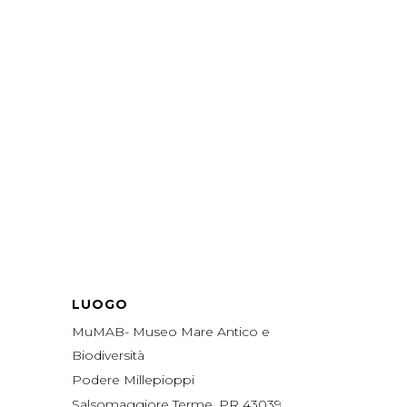
LUOGO
MuMAB- Museo Mare Antico e
Biodiversità
Podere Millepioppi
Salsomaggiore Terme
,
PR
43039