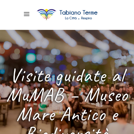
Visite guidate al
MuMAB – Museo
Mare Antico e
Biodiversità