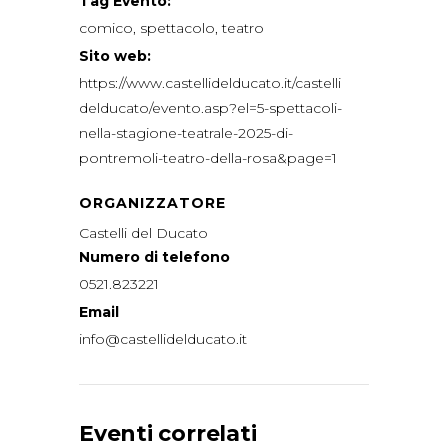
Tag Evento:
comico
,
spettacolo
,
teatro
Sito web:
https://www.castellidelducato.it/castelli
delducato/evento.asp?el=5-spettacoli-
nella-stagione-teatrale-2025-di-
pontremoli-teatro-della-rosa&page=1
ORGANIZZATORE
Castelli del Ducato
Numero di telefono
0521.823221
Email
info@castellidelducato.it
Eventi correlati