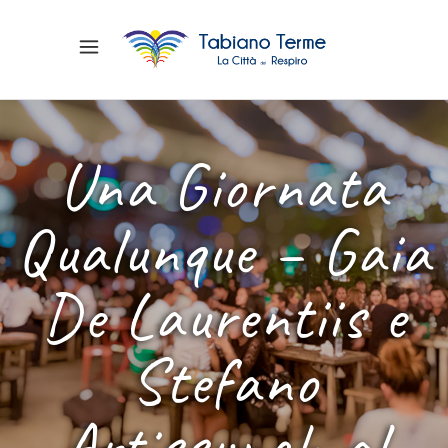
Una Giornata
Qualunque – Gaia
De Laurentiis e
Stefano
Artissunch al