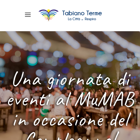
Una giornata di
eventi al MuMAB
in occasione del
Compleanno!