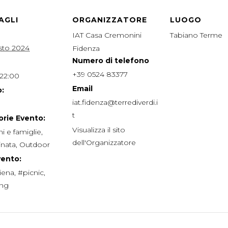
AGLI
ORGANIZZATORE
LUOGO
IAT Casa Cremonini
Tabiano Terme
sto 2024
Fidenza
Numero di telefono
+39 0524 83377
 22:00
Email
:
iat.fidenza@terrediverdi.i
t
rie Evento:
Visualizza il sito
i e famiglie
,
dell'Organizzatore
nata
,
Outdoor
vento:
iena
,
#picnic
,
ing