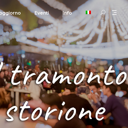
oggiorno
Eventi
Info
l tramonto
 storione