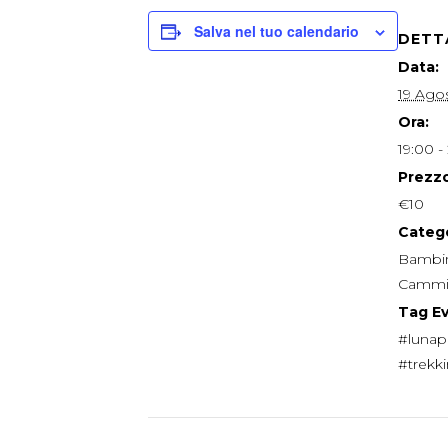
Salva nel tuo calendario
DETT
Data:
19 Ago
Ora:
19:00 -
Prezzo
€10
Catego
Bambin
Cammi
Tag E
#lunap
#trekk