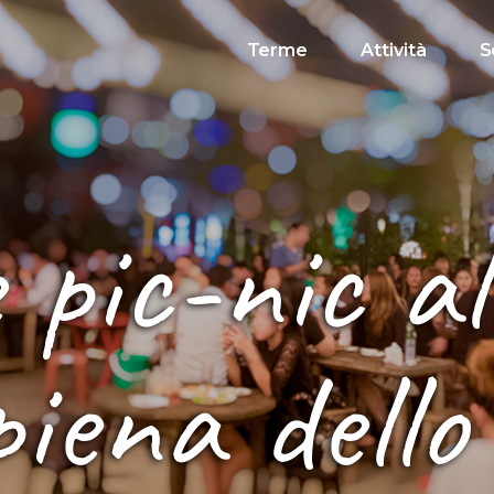
Terme
Attività
S
e pic-nic a
iena dello