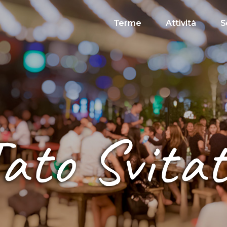
Terme
Attività
S
ato Svita