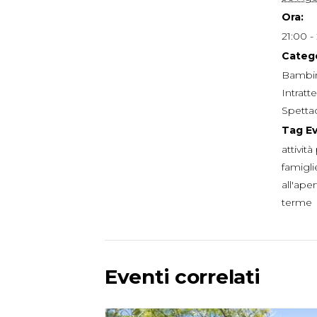
Ora:
21:00 -
Catego
Bambin
Intrat
Spetta
Tag E
attivit
famigli
all'ape
terme
Eventi correlati