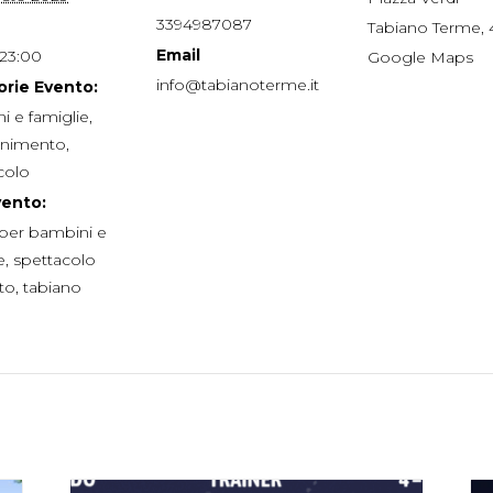
3394987087
Tabiano Terme
,
Email
 23:00
Google Maps
info@tabianoterme.it
rie Evento:
i e famiglie
,
tenimento
,
colo
vento:
à per bambini e
e
,
spettacolo
rto
,
tabiano