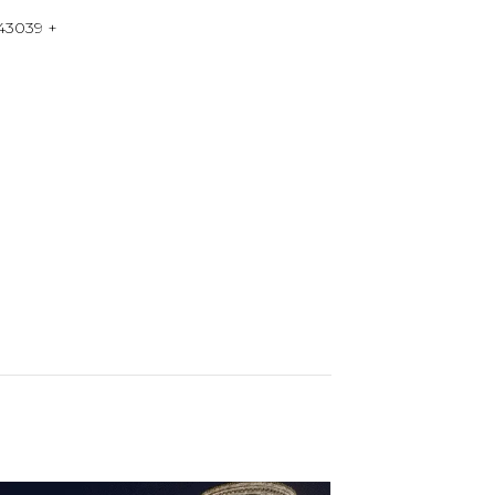
43039
+