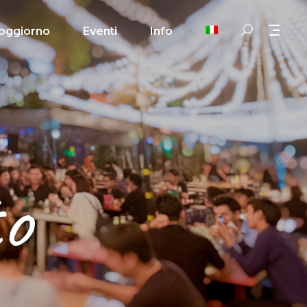
oggiorno
Eventi
Info
to