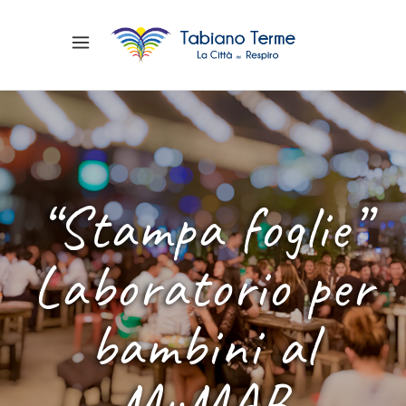
“Stampa foglie”
Laboratorio per
bambini al
MuMAB