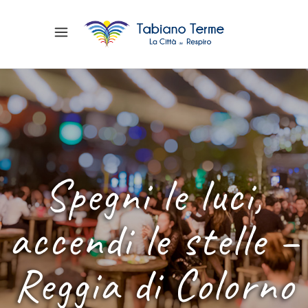
Spegni le luci,
accendi le stelle –
Reggia di Colorno