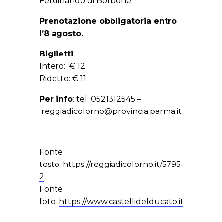
Ferdinando di Borbone.
Prenotazione obbligatoria entro
l’8 agosto.
Biglietti
:
Intero: € 12
Ridotto: € 11
Per info
: tel. 0521312545 –
reggiadicolorno@provincia.parma.it
Fonte
testo:
https://reggiadicolorno.it/5795-
2
Fonte
foto:
https://www.castellidelducato.it