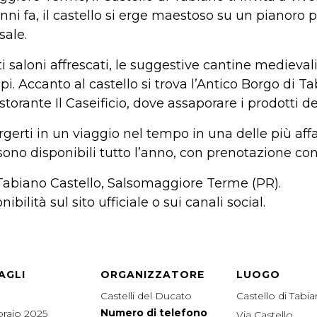
e anni fa, il castello si erge maestoso su un pianor
sale.
i saloni affrescati, le suggestive cantine medievali
pi. Accanto al castello si trova l’Antico Borgo di T
torante Il Caseificio, dove assaporare i prodotti del
erti in un viaggio nel tempo in una delle più aff
sono disponibili tutto l’anno, con prenotazione con
 Tabiano Castello, Salsomaggiore Terme (PR).
bilità sul sito ufficiale o sui canali social.
AGLI
ORGANIZZATORE
LUOGO
Castelli del Ducato
Castello di Tabi
Numero di telefono
braio 2025
Via Castello