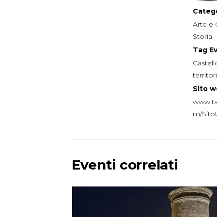
Catego
Arte e 
Storia
Tag E
Castell
territor
Sito w
www.ta
m/SitoU
Eventi correlati