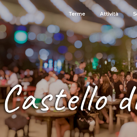
Terme
Attività
S
 Castello 