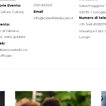
0521.823221
rie Evento:
Salsomaggiore
Email
Cultura
,
Cultura
,
43039
+ Googl
Numero di tel
info@castellidelducato.it
+39 348 895537
vento:
o di Tabiano
,
Visualizza il sito 
io
,
visita guidata
Luogo
eb:
bianocastello.co
fficiale