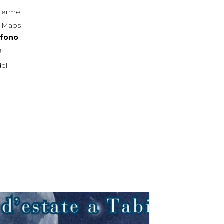
 Terme
,
e Maps
efono
8
del