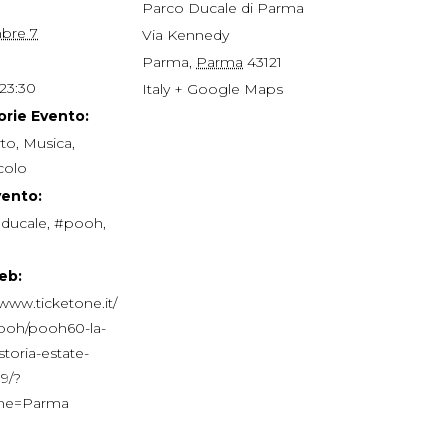
Parco Ducale di Parma
bre 7
Via Kennedy
Parma
,
Parma
43121
 23:30
Italy
+ Google Maps
rie Evento:
to
,
Musica
,
colo
vento:
ducale
,
#pooh
,
eb:
/www.ticketone.it/
pooh/pooh60-la-
storia-estate-
9/?
ame=Parma