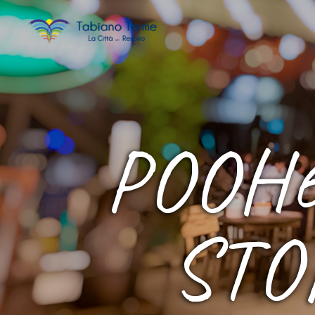
POOH6
STO