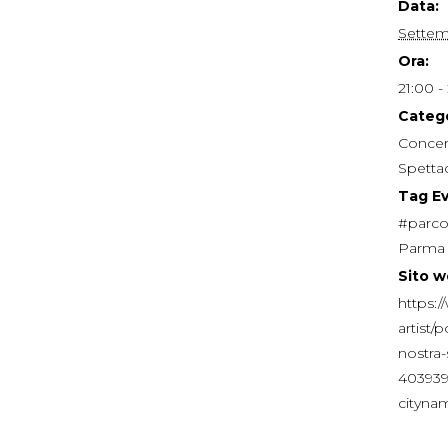
Data:
Settem
Ora:
21:00 -
Catego
Concer
Spetta
Tag E
#parco
Parma
Sito w
https:/
artist/
nostra-
403939
cityn