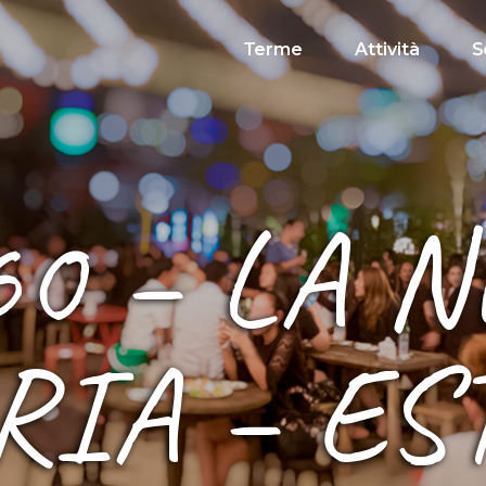
Terme
Attività
S
0 – LA 
RIA – ES