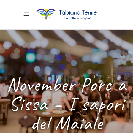
November Porc a
Sissa – I sapori
del Maiale