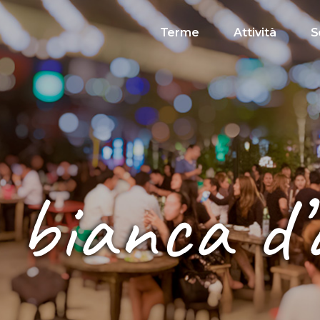
Terme
Attività
S
 bianca d’