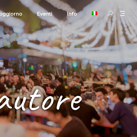
oggiorno
Eventi
Info
autore