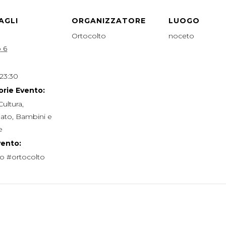
AGLI
ORGANIZZATORE
LUOGO
Ortocolto
noceto
 6
 23:30
rie Evento:
Cultura
,
nato
,
Bambini e
e
vento:
o #ortocolto