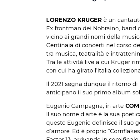
LORENZO KRUGER
è un cantauto
Ex frontman dei Nobraino, band cu
vicino ai grandi nomi della musi
Centinaia di concerti nel corso de
tra musica, teatralità e intratten
Tra le attività live a cui Kruger r
con cui ha girato l’Italia collezio
Il 2021 segna dunque il ritorno di
anticipano il suo primo album sol
Eugenio Campagna, in arte
COM
Il suo nome d’arte è la sua poetica
questo Eugenio definisce il suo g
d’amore. Ed è proprio “Cornflakes
Factor 13, arrivando in semifinale