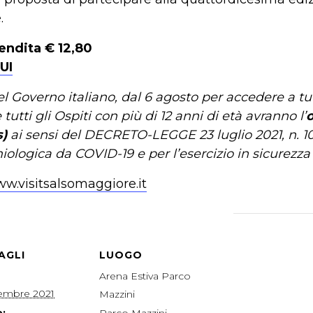
.
vendita € 12,80
UI
 Governo italiano, dal 6 agosto per accedere a tutt
ti gli Ospiti con più di 12 anni di età avranno l’
o
s)
ai sensi del DECRETO-LEGGE 23 luglio 2021, n. 1
logica da COVID-19 e per l’esercizio in sicurezza 
ww.visitsalsomaggiore.it
AGLI
LUOGO
Arena Estiva Parco
tembre 2021
Mazzini
:
Parco Mazzini