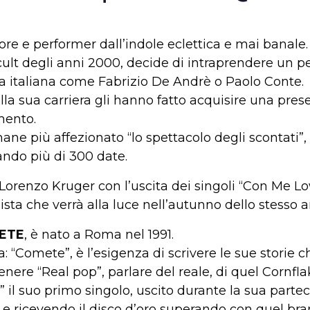
re e performer dall’indole eclettica e mai banale.
lt degli anni 2000, decide di intraprendere un per
ca italiana come Fabrizio De Andrè o Paolo Conte.
lla sua carriera gli hanno fatto acquisire una prese
imento.
imane più affezionato “lo spettacolo degli scontati”
nando più di 300 date.
 Lorenzo Kruger con l’uscita dei singoli “Con Me Lo
ista che verrà alla luce nell’autunno dello stess
ETE
, è nato a Roma nel 1991.
: “Comete”, è l’esigenza di scrivere le sue storie che
enere “Real pop”, parlare del reale, di quel Cornfl
” il suo primo singolo, uscito durante la sua par
, e ricevendo il disco d’oro superando con quel bra