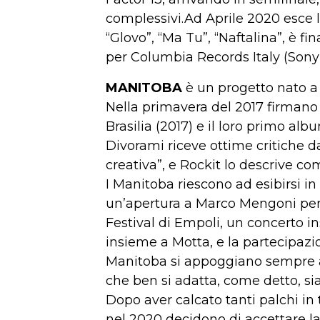
complessivi.Ad Aprile 2020 esce l
“Glovo”, “Ma Tu”, “Naftalina”, è f
per Columbia Records Italy (Sony
MANITOBA
è un progetto nato a F
Nella primavera del 2017 firmano i
Brasilia (2017) e il loro primo alb
Divorami riceve ottime critiche da
creativa”, e Rockit lo descrive c
I Manitoba riescono ad esibirsi in 
un’apertura a Marco Mengoni per 
Festival di Empoli, un concerto in
insieme a Motta, e la partecipazio
Manitoba si appoggiano sempre a 
che ben si adatta, come detto, sia 
Dopo aver calcato tanti palchi in 
nel 2020 decidono di accettare l