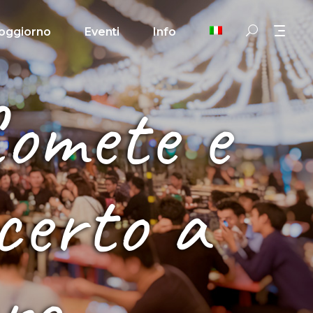
oggiorno
Eventi
Info
Comete e
certo a
re