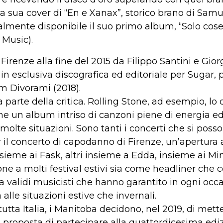
a sua cover di “En e Xanax”, storico brano di Samu
inalmente disponibile il suo primo album, “Solo cos
 Music).
irenze alla fine del 2015 da Filippo Santini e Gior
n esclusiva discografica ed editoriale per Sugar, p
um Divorami (2018).
 parte della critica. Rolling Stone, ad esempio, lo d
ome un album intriso di canzoni piene di energia e
molte situazioni. Sono tanti i concerti che si posson
il concerto di capodanno di Firenze, un’apertura 
sieme ai Fask, altri insieme a Edda, insieme ai Min
ne a molti festival estivi sia come headliner che 
validi musicisti che hanno garantito in ogni occ
alle situazioni estive che invernali.
tutta Italia, i Manitoba decidono, nel 2019, di mett
a proposta di partecipare alla quattordicesima e