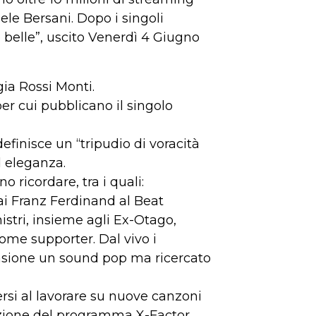
ele Bersani. Dopo i singoli
e belle”, uscito Venerdì 4 Giugno
gia Rossi Monti.
er cui pubblicano il singolo
efinisce un “tripudio di voracità
d eleganza.
o ricordare, tra i quali:
ai Franz Ferdinand al Beat
istri, insieme agli Ex-Otago,
come supporter. Dal vivo i
asione un sound pop ma ricercato
ersi al lavorare su nuove canzoni
dizione del programma X-Factor