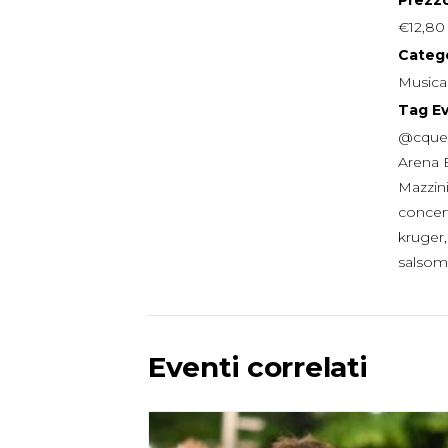
€12,80
Catego
Musica
Tag E
@cque
Arena 
Mazzin
concer
kruger
salsom
Eventi correlati