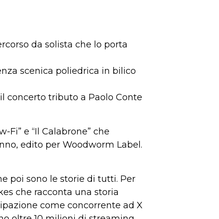
corso da solista che lo porta
nza scenica poliedrica in bilico
, il concerto tributo a Paolo Conte
w-Fi” e “Il Calabrone” che
o anno, edito per Woodworm Label.
 poi sono le storie di tutti. Per
akes che racconta una storia
tecipazione come concorrente ad X
no oltre 10 milioni di streaming