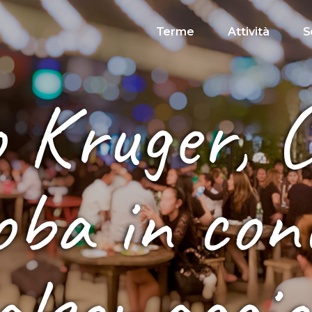
Terme
Attività
S
 Kruger, 
ba in con
alsomaggio