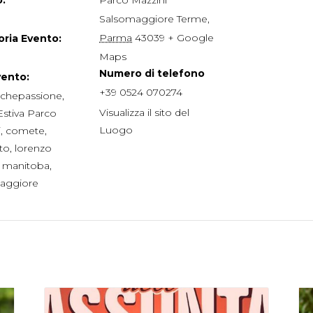
Salsomaggiore Terme
,
Parma
43039
+ Google
ria Evento:
Maps
Numero di telefono
vento:
+39 0524 070274
chepassione
,
Visualizza il sito del
Estiva Parco
Luogo
i
,
comete
,
to
,
lorenzo
,
manitoba
,
aggiore