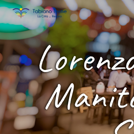
Lorenzo
Manito
S