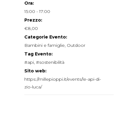
Ora:
15:00 - 17:00
Prezzo:
€8,00
Categorie Evento:
Bambini e famiglie
,
Outdoor
Tag Evento:
#api
,
#sostenibilità
Sito web:
https://millepioppi.it/events/le-api-di-
zio-luca/