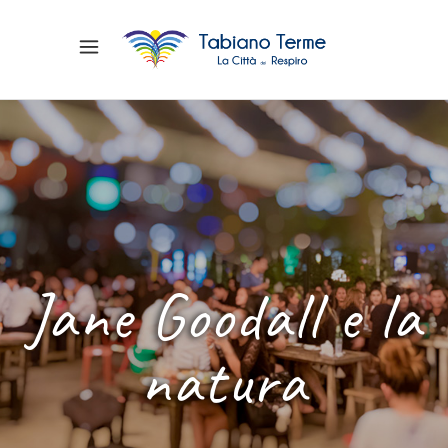
Jane Goodall e la
natura