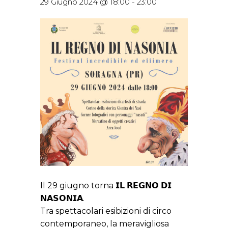
29 Giugno 2024 @ 18:00
-
23:00
Il 29 giugno torna 𝗜𝗟 𝗥𝗘𝗚𝗡𝗢 𝗗𝗜
𝗡𝗔𝗦𝗢𝗡𝗜𝗔.
Tra spettacolari esibizioni di circo
contemporaneo, la meravigliosa