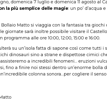
gno, domenica 7 luglio e domenica 11 agosto al Cast
con la più semplice delle magie
: un po’ d’acqua e
il Bollaio Matto si viaggia con la fantasia tra giochi
le giornate sarà inoltre possibile visitare il Castel
 in programma alle ore 10:00, 12:00, 15:00 e 16:00.
lterà su un’isola fatta di sapone così come tutti i su
tichi dinosauri sino a strane e dispettose cimici c
e assisteremo a incredibili fenomeni… eruzioni vulc
i, fino a finire noi stessi dentro un’enorme bolla d
un’incredibile colonna sonora…per cogliere il senso
o
 Matto