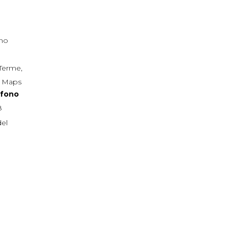
ano
 Terme
,
e Maps
efono
8
del