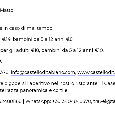
o
o Matto
e in caso di mal tempo.
ti €14, bambini da 5 a 12 anni €8.
per gli adulti €18, bambini da 5 a 12 anni €10.
A
5378,
info@castelloditabiano.com
,
www.castellodi
 o godersi l’aperitivo nel nostro ristorante “il Cas
n terrazza panoramica e cortile.
9 0524881168 | WhatsApp: +39 3404849570, travel@t