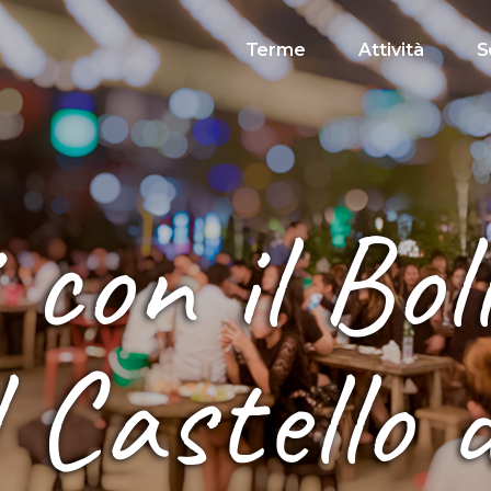
Terme
Attività
S
 con il Bo
l Castello