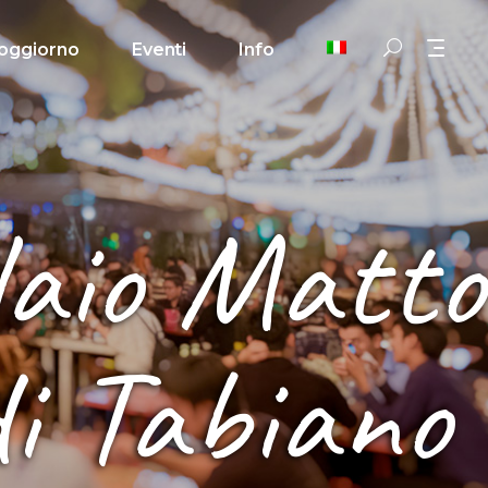
oggiorno
Eventi
Info
llaio Matto
 di Tabiano