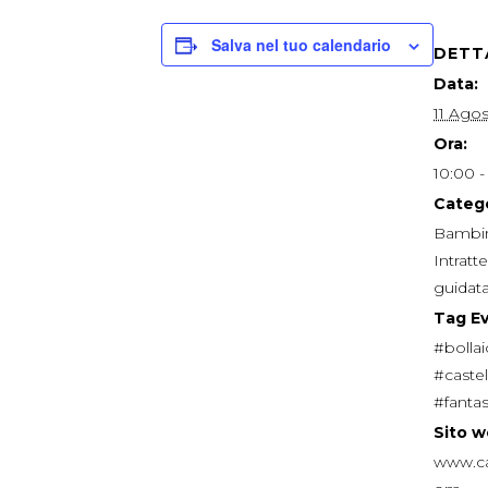
Salva nel tuo calendario
DETT
Data:
11 Ago
Ora:
10:00 -
Catego
Bambin
Intrat
guidat
Tag E
#bolla
#castel
#fantas
Sito w
www.ca