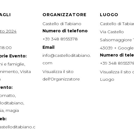
AGLI
ORGANIZZATORE
LUOGO
Castello di Tabiano
Castello di Tabi
Numero di telefono
sto 2024
Via Castello
+39 348 8955378
Salsomaggiore
Email
 18:00
43039
+ Googl
Numero di tel
info@castelloditabiano.
rie Evento:
com
+39 348 895537
i e famiglie
,
tenimento
,
Visita
Visualizza il sito
Visualizza il sito 
a
dell'Organizzatore
Luogo
vento:
iomatto
,
loditabiano
,
ia
,
magia
eb:
stelloditabiano.c