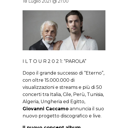
18 Luglio 2021 @ 21:00
I L T O U R 2 0 2 1: “PAROLA”
Dopo il grande successo di “Eterno”,
con oltre 15.000.000 di
visualizzazioni e streams e più di 50
concerti tra Italia, Cile, Perù, Tunisia,
Algeria, Ungheria ed Egitto,
Giovanni Caccamo
annuncia il suo
nuovo progetto discografico e live.
Il nuovo concept album