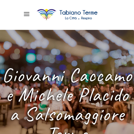
Giovanni Caccamo
e Michele Placido
a Salsomaggiore
Terme