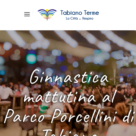
Ginnastica
mattutina al
Parco Porcellini di
Tabiano