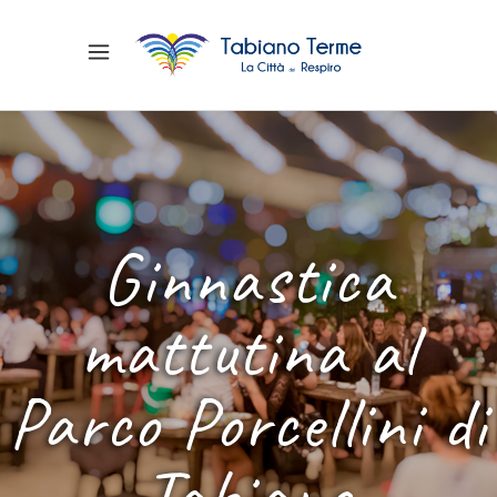
Ginnastica
mattutina al
Parco Porcellini di
Tabiano