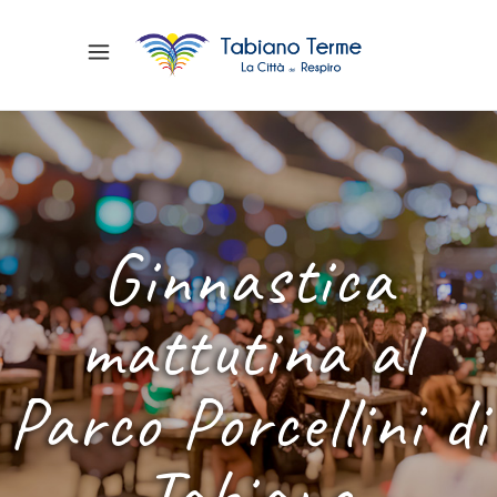
Ginnastica
mattutina al
Parco Porcellini di
Tabiano