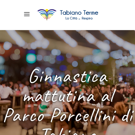
Ginnastica
mattutina al
Parco Porcellini di
Tabiano