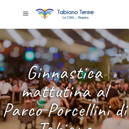
Ginnastica
mattutina al
Parco Porcellini di
Tabiano