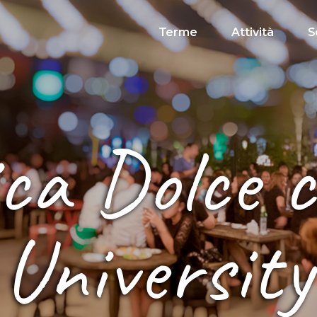
Terme
Attività
S
ca Dolce 
University