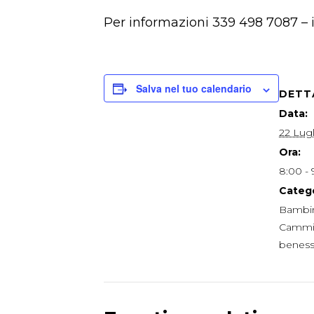
Per informazioni 339 498 7087 –
Salva nel tuo calendario
DETT
Data:
22 Lug
Ora:
8:00 - 
Catego
Bambin
Cammi
beness