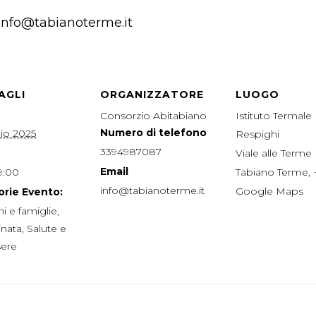
 info@tabianoterme.it
AGLI
ORGANIZZATORE
LUOGO
Consorzio Abitabiano
Istituto Termale
Numero di telefono
lio 2025
Respighi
3394987087
Viale alle Terme
Email
9:00
Tabiano Terme
,
info@tabianoterme.it
Google Maps
rie Evento:
i e famiglie
,
nata
,
Salute e
ere