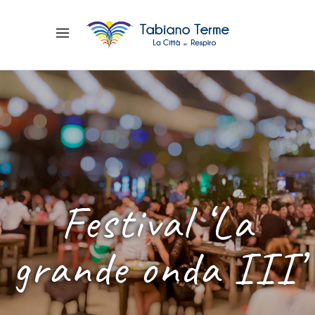
Festival ‘La
grande onda III’